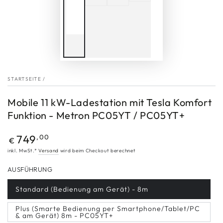
STARTSEITE
/
Mobile 11 kW-Ladestation mit Tesla Komfort
Funktion - Metron PC05YT / PC05YT+
Regulärer
749
,00
€
Preis
inkl. MwSt.*
Versand
wird beim Checkout berechnet
AUSFÜHRUNG
Standard (Bedienung am Gerät) - 8m
Plus (Smarte Bedienung per Smartphone/Tablet/PC
& am Gerät) 8m - PC05YT+